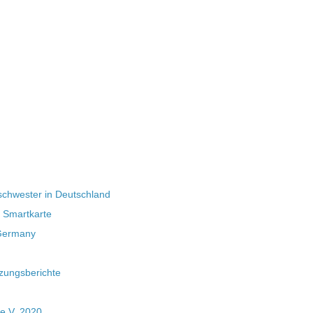
schwester in Deutschland
D Smartkarte
 Germany
zungsberichte
 e.V. 2020